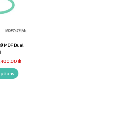
ย์ MDF Dual
d
1,400.00
฿
options